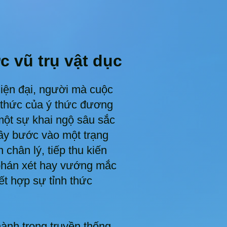
 vũ trụ vật dục
hiện đại, người mà cuộc
h thức của ý thức đương
 một sự khai ngộ sâu sắc
hầy bước vào một trạng
 chân lý, tiếp thu kiến
phán xét hay vướng mắc
ết hợp sự tỉnh thức
nh trong truyền thống