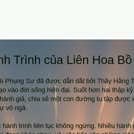
h Trình của Liên Hoa Bồ
Bi Phụng Sự đã được dẫn dắt bởi Thầy Hằng 
ạo vào đời sống hiện đại. Suốt hơn hai thập k
hành giả, chia sẻ một con đường tu tập được 
sự vô ngã.
 hành trình liên tục không ngừng. Nhiều hành