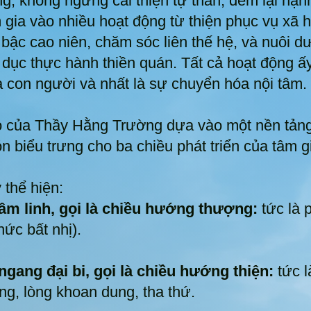
ng, không ngừng cải thiện tự thân, đem lại hạn
a vào nhiều hoạt động từ thiện phục vụ xã hội
 bậc cao niên, chăm sóc liên thế hệ, và nuôi d
 dục thực hành thiền quán. Tất cả hoạt động 
ủa con người và nhất là sự chuyển hóa nội tâm.
o của Thầy Hằng Trường dựa vào một nền tảng 
n biểu trưng cho ba chiều phát triển của tâm g
 thể hiện:
tâm linh, gọi là chiều hướng thượng:
tức là p
hức bất nhị).
 ngang đại bi, gọi là chiều hướng thiện:
tức l
ợng, lòng khoan dung, tha thứ.