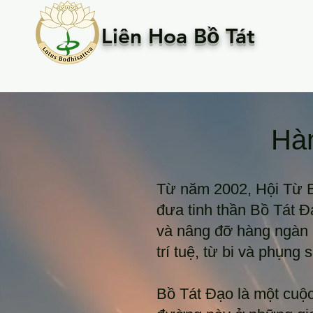
Liên Hoa Bồ Tát
Hàn
Từ năm 2002, Hội Từ 
đưa tinh thần Bồ Tát Đ
và nâng đỡ hàng ngàn 
trí tuệ, từ bi và phụng 
Bồ Tát Đạo là một cuộc