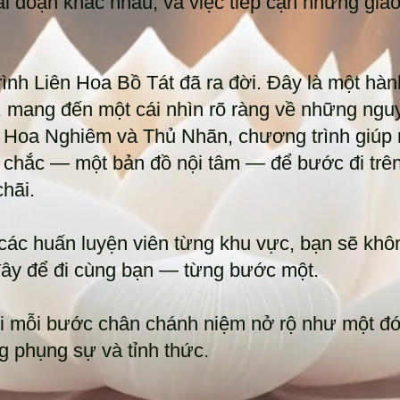
 đoạn khác nhau, và việc tiếp cận những giáo l
rình Liên Hoa Bồ Tát đã ra đời. Đây là một hàn
 mang đến một cái nhìn rõ ràng về những nguy
n Hoa Nghiêm và Thủ Nhãn, chương trình giúp 
 chắc — một bản đồ nội tâm — để bước đi trên
hãi.
các huấn luyện viên từng khu vực, bạn sẽ khô
 đây để đi cùng bạn — từng bước một.
 mỗi bước chân chánh niệm nở rộ như một đó
 phụng sự và tỉnh thức.