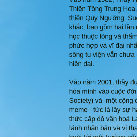
Thiền Tông Trung Hoa
thiền Quy Ngưỡng. Suố
khắc, bao gồm hai lần 
học thuộc lòng và thấ
phức hợp và vĩ đại nhấ
sống tu viện vẫn chưa 
hiện đại.
Vào năm 2001, thầy đưa
hòa mình vào cuộc đời
Society) và một cộng đ
meme - tức là lấy sự h
thức cấp độ văn hoá L
tánh nhân bản và vị tha