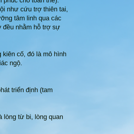
h phúc cho toàn thể).
 như cứu trợ thiên tai,
ưỡng tâm linh qua các
ấy đều nhằm hỗ trợ sự
kiên cố, đó là mô hình
iác ngộ.
hát triển định (tam
à lòng từ bi, lòng quan