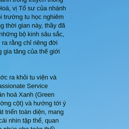
oá, vị Tổ sư của nhánh
i trường tu học nghiêm
g thời gian này, thầy đã
những bộ kinh sâu sắc,
ra rằng chỉ riêng đời
 gia tăng của thế giới
c ra khỏi tu viện và
assionate Service
văn hoá Xanh (Green
ường cột) và hướng tới ý
 triển toàn diện, mang
cái nhìn tập thể, quan