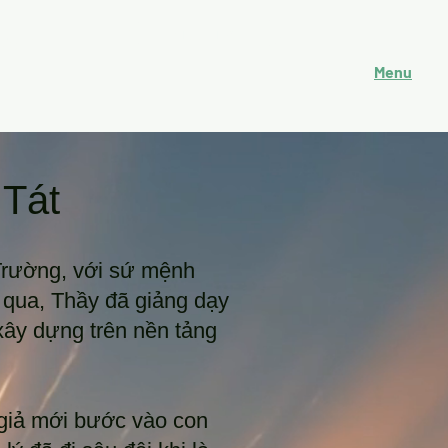
Free Trial
Log In
Menu
 Tát
Trường, với sứ mệnh
ỷ qua, Thầy đã giảng dạy
xây dựng trên nền tảng
 giả mới bước vào con