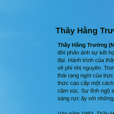
Thầy Hằng Trườ
Thầy Hằng Trường (M
đời phản ánh sự kết hợ
đại. Hành trình của thầ
về phi nhị nguyên. Tro
thái rạng ngời của trực
thức cao cấp một các
cảm xúc. Sự tỉnh ngộ s
sáng rực ấy với những 
Vào năm 1982, Thầy Hằ