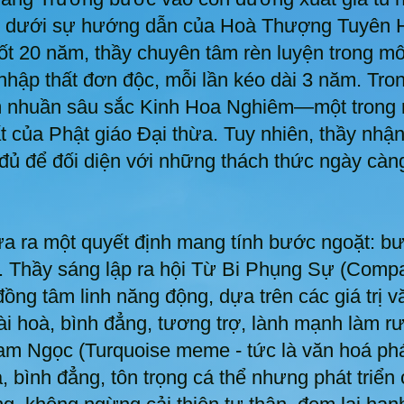
, dưới sự hướng dẫn của Hoà Thượng Tuyên H
t 20 năm, thầy chuyên tâm rèn luyện trong mô
nhập thất đơn độc, mỗi lần kéo dài 3 năm. Tron
m nhuần sâu sắc Kinh Hoa Nghiêm—một trong 
t của Phật giáo Đại thừa. Tuy nhiên, thầy nhận 
đủ để đối diện với những thách thức ngày càng
 ra một quyết định mang tính bước ngoặt: bướ
. Thầy sáng lập ra hội Từ Bi Phụng Sự (Comp
ồng tâm linh năng động, dựa trên các giá trị 
ài hoà, bình đẳng, tương trợ, lành mạnh làm r
am Ngọc (Turquoise meme - tức là văn hoá phát
, bình đẳng, tôn trọng cá thể nhưng phát triển 