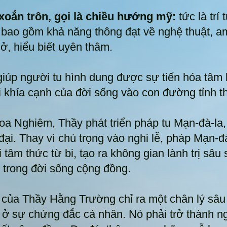
 xoắn trôn, gọi là chiều hướng mỹ:
tức là trí 
, bao gồm khả năng thông đạt về nghệ thuật, 
ở, hiểu biết uyên thâm.
iúp người tu hình dung được sự tiến hóa tâm l
 khía cạnh của đời sống vào con đường tỉnh t
Hoa Nghiêm, Thầy phát triển pháp tu Mạn-đà-l
đại. Thay vì chú trọng vào nghi lễ, pháp Mạn-
 tâm thức từ bi, tạo ra không gian lành trị sâu
h trong đời sống cộng đồng.
 của Thầy Hằng Trường chỉ ra một chân lý sâu 
i ở sự chứng đắc cá nhân. Nó phải trở thành n