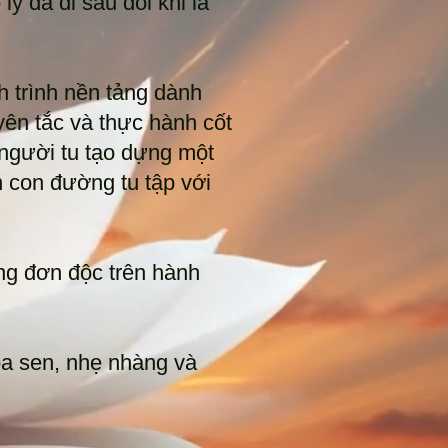
ý đã đi sâu đôi khi là
h trình nền tảng dành
ên tắc và thực hành cốt
người tu tạo dựng một
 con đường tu tập với
ng đơn độc trên hành
a sen, nhẹ nhàng và