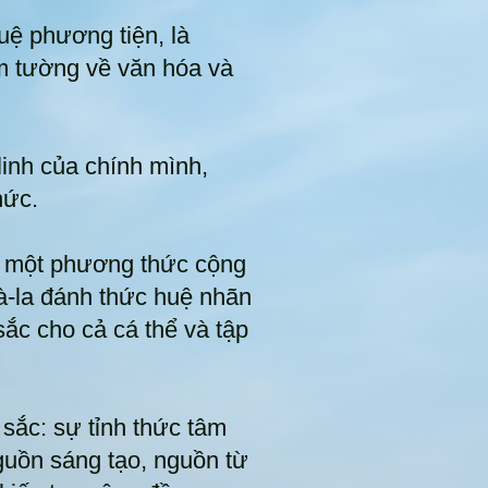
tuệ phương tiện, là
am tường về văn hóa và
inh của chính mình,
hức.
a, một phương thức cộng
đà-la đánh thức huệ nhãn
 sắc cho cả cá thể và tập
sắc: sự tỉnh thức tâm
guồn sáng tạo, nguồn từ