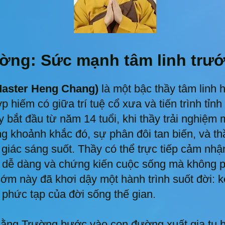
ng: Sức mạnh tâm linh trước
aster Heng Chang)
là một bậc thầy tâm linh 
p hiếm có giữa trí tuệ cổ xưa và tiến trình tỉn
y bắt đầu từ năm 14 tuổi, khi thầy trải nghiệm
ng khoảnh khắc đó, sự phân đôi tan biến, và t
 giác sáng suốt. Thầy có thể trực tiếp cảm nhận
h dễ dàng và chứng kiến cuộc sống mà không 
ớm này đã khơi dậy một hành trình suốt đời: k
phức tạp của đời sống thế gian.
ng Trường bước vào con đường xuất gia tu hà