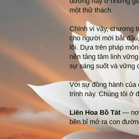
đường này ở những giai
một thử thách.
Chính vì vậy, chương t
cho người mới bắt đầu,
lõi. Dựa trên pháp mô
nền tảng tâm linh vững
sự sáng suốt và vững c
Với sự đồng hành của 
trình này. Chúng tôi ở
Liên Hoa Bồ Tát
— nơi
bền bỉ mở ra con đường